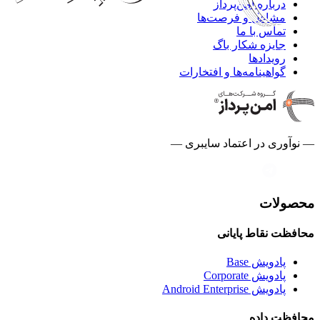
درباره امن‌پرداز
مشاغل و فرصت‌ها
تماس با ما
جایزه شکار باگ
رویدادها
گواهینامه‌ها و افتخارات
— نوآوری در اعتماد سایبری —
محصولات
محافظت نقاط پایانی
پادویش Base
پادویش Corporate
پادویش Android Enterprise
محافظت داده