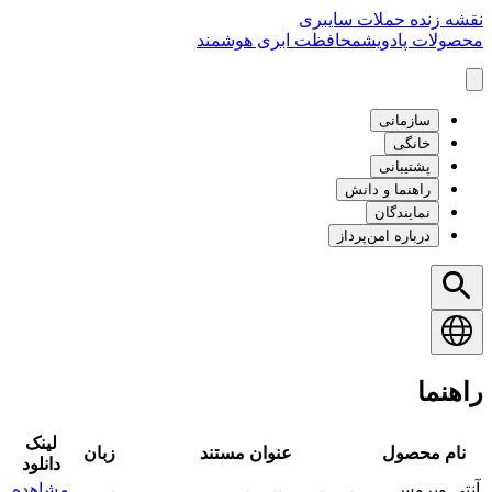
نقشه زنده حملات سایبری
محصولات پادویش
محافظت ابری هوشمند
سازمانی
خانگی
پشتیبانی
راهنما و دانش
نمایندگان
درباره امن‌پرداز
راهنما
لینک
نام محصول
عنوان مستند
زبان
دانلود
آنتی ویروس
مشاهده