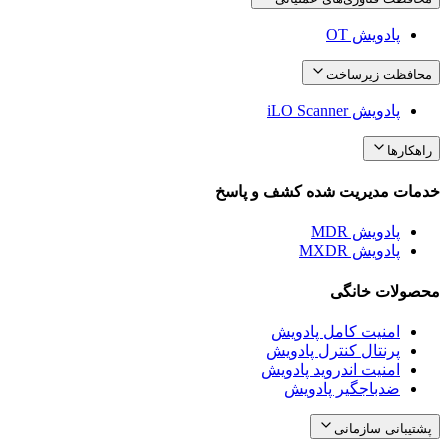
پادویش OT
محافظت زیرساخت
پادویش iLO Scanner
راهکارها
خدمات مدیریت شده کشف و پاسخ
پادویش MDR
پادویش MXDR
محصولات خانگی
امنیت کامل پادویش
پرنتال کنترل پادویش
امنیت اندروید پادویش
ضدباجگیر پادویش
پشتیبانی سازمانی