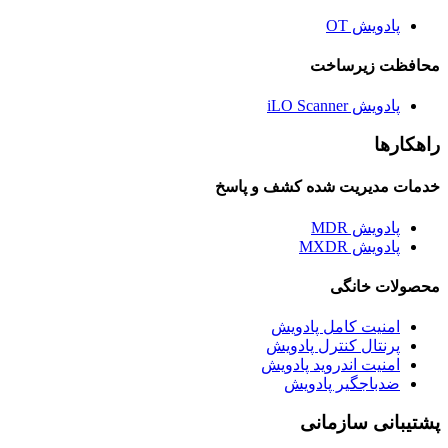
پادویش OT
محافظت زیرساخت
پادویش iLO Scanner
راهکارها
خدمات مدیریت شده کشف و پاسخ
پادویش MDR
پادویش MXDR
محصولات خانگی
امنیت کامل پادویش
پرنتال کنترل پادویش
امنیت اندروید پادویش
ضدباجگیر پادویش
پشتیبانی سازمانی