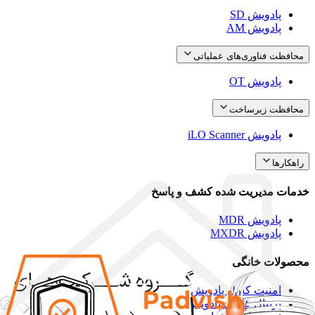
پادویش SD
پادویش AM
محافظت فناوری‌های عملیاتی
پادویش OT
محافظت زیرساخت
پادویش iLO Scanner
راهکارها
خدمات مدیریت شده کشف و پاسخ
پادویش MDR
پادویش MXDR
محصولات خانگی
امنیت کامل پادویش
پرنتال کنترل پادویش