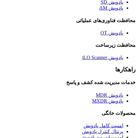
پادویش SD
پادویش AM
محافظت فناوری‌های عملیاتی
پادویش OT
محافظت زیرساخت
پادویش iLO Scanner
راهکارها
خدمات مدیریت شده کشف و پاسخ
پادویش MDR
پادویش MXDR
محصولات خانگی
امنیت کامل پادویش
پرنتال کنترل پادویش
امنیت اندروید پادویش