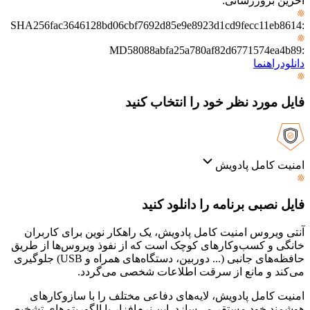
آخرین بروزرسانی
:
SHA256
fac3646128bd06cbf7692d85e9e8923d1cd9fecc11eb8614
:
MD5
8088abfa25a780af82d6771574ea4b89
:
دانلود
راهنما
فایل مورد نظر خود را انتخاب کنید
امنیت کامل پادویش
فایل نصبی برنامه را دانلود کنید
آنتی ویروس امنیت کامل پادویش، یک راهکار نوین برای کاربران
خانگی و کسب‌وکارهای کوچک است که از نفوذ ویروس‌ها از طریق
حافظه‌های جانبی (... دوربین، دستگاه‌های همراه و USB) جلوگیری
می‌کند و مانع از سرقت اطلاعات شخصی می‌گردد.
امنیت کامل پادویش، لایه‌های دفاعی مختلف را با سازوکارهای
هوشمند خود مستقر می‌سازد. این نرم‌افزار با الگوریتم‌های تشخیص